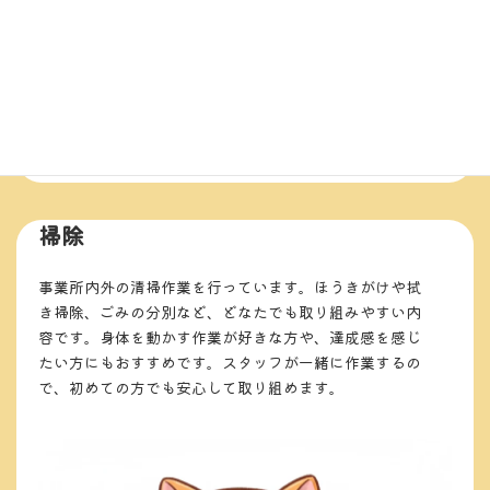
ご利用者それぞれの得意な分野や感性を活かし、絵画やイラ
スト、クラフトなどのアート作品を制作・販売しています。
自由な発想で取り組むことで自己表現の楽しさを実感でき、
完成した作品が誰かの手に届く喜びや、自信にもつながりま
す。
掃除
事業所内外の清掃作業を行っています。ほうきがけや拭
き掃除、ごみの分別など、どなたでも取り組みやすい内
容です。身体を動かす作業が好きな方や、達成感を感じ
たい方にもおすすめです。スタッフが一緒に作業するの
で、初めての方でも安心して取り組めます。